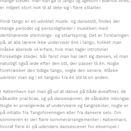
mange steder, man kan gå til tango og ligesom i Buenos Aires,
er miljøet stort nok til at dele sig i flere stilarter.
Fordi tango er en udviklet musik- og dansestil, findes der
mange perioder og personligheder i musikken med
dertilhørende stemnings- og stilartspring. Det er forklaringen
på, at alle lærere ikke underviser éns i tango, hvilket man
måske allerede vil erfare, hvis man tager introtimer
forskellige steder. Når først man har lært sig dansen, vil man
naturligt også lede efter den stil, der passer til én. Nogle
foretrækker den tidlige tango, nogle den senere. Måske
udvikler man sig i sit tangoliv fra én stil til en anden.
I København kan man gå ud at danse på både øveaftner, de
såkaldte practicas, og på dansesaloner, de såkaldte milongas.
Nogle er arrangerede af undervisere og tangoskoler, nogle er
på initiativ fra Tangoforeningen eller fra dansere selv. Om
sommeren er der flere sommerarrangementer i København,
hvoraf flere er på udendørs dansescener for eksempel i