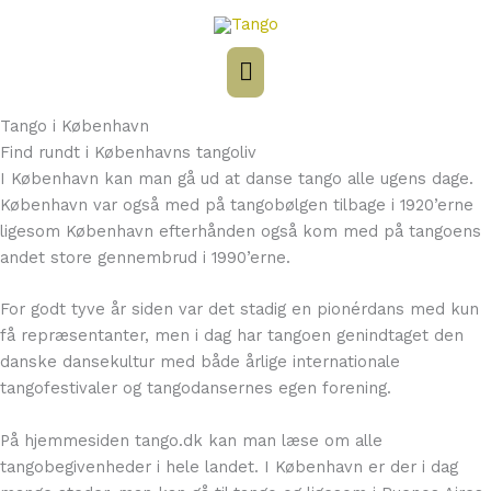
Gå
Hovedmenu
til
indholdet
Tango i København
Find rundt i Københavns tangoliv
I København kan man gå ud at danse tango alle ugens dage.
København var også med på tangobølgen tilbage i 1920’erne
ligesom København efterhånden også kom med på tangoens
andet store gennembrud i 1990’erne.
For godt tyve år siden var det stadig en pionérdans med kun
få repræsentanter, men i dag har tangoen genindtaget den
danske dansekultur med både årlige internationale
tangofestivaler og tangodansernes egen forening.
På hjemmesiden tango.dk kan man læse om alle
tangobegivenheder i hele landet. I København er der i dag