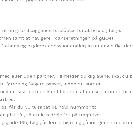
t en grundlæggende forståelse for at føre og følge.
men samt at navigere i danseretningen på gulvet.
forlæns og baglæns ochos (ottetaller) samt enkle figurko
ed eller uden partner. Tilmelder du dig alene, skal du b
em førere og følgere passer, inden du starter.
d en fast partner, kan I forvente at danse sammen hele t
artner.
 os, får du 50 % rabat på hold nummer to.
glat sål, så du kan dreje frit på trægulvet.
agsgade 16b, følg gården til højre og gå ind gennem port