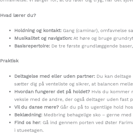
Hvad lærer du?
Holdning og kontakt:
Gang (caminar), omfavnelse sam
Musikalitet og navigation:
At høre og bruge grundryt
Basisrepertoire:
De tre første grundlæggende baser, 
Praktisk
Deltagelse med eller uden partner:
Du kan deltage m
sætter dig på venteliste og sikrer, at balancen mell
Hvordan fungerer det på holdet?
Hvis du kommer me
veksle med de andre, der også deltager uden fast p
Vil du danse mere?
Går du på to ugentlige hold hos
Beklædning:
Medbring behagelige sko – gerne med en 
Find os her
: Gå ind gennem porten ved Øster Farim
i stueetagen.