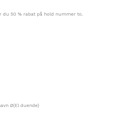
år du 50 % rabat på hold nummer to.
havn Ø
(El duende)