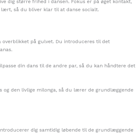
ve dig større frihed i dansen. Fokus er på øget kontakt,
ært, så du bliver klar til at danse socialt.
å overblikket på gulvet. Du introduceres til det
anas.
lpasse din dans til de andre par, så du kan håndtere det
ls og den livlige milonga, så du lærer de grundlæggende
 Vi introducerer dig samtidig løbende til de grundlæggende