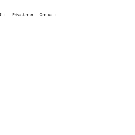

Privattimer
Om os