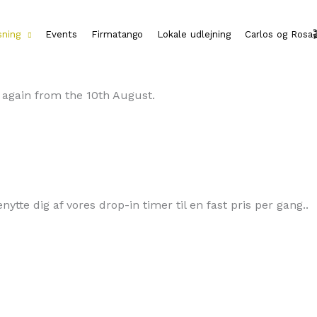
sning
Events
Firmatango
Lokale udlejning
Carlos og Rosa
t again from the 10th August.
ytte dig af vores drop-in timer til en fast pris per gang..