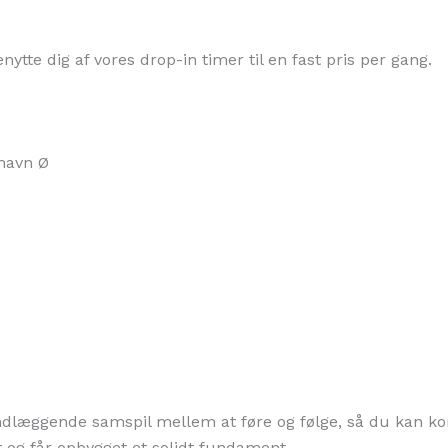
ytte dig af vores drop-in timer til en fast pris per gang.
nhavn Ø
undlæggende samspil mellem at føre og følge, så du kan
vt og får opbygget et solidt fundament.