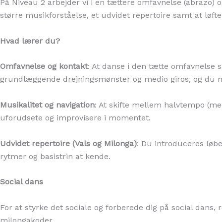
På Niveau 2 arbejder vi i en tættere omfavnelse (abrazo) o
større musikforståelse, et udvidet repertoire samt at løfte 
Hvad lærer du?
Omfavnelse og kontakt
: At danse i den tætte omfavnelse sa
grundlæggende drejningsmønster og medio giros, og du mø
Musikalitet og navigation
: At skifte mellem halvtempo (me
uforudsete og improvisere i momentet.
Udvidet repertoire (Vals og Milonga)
: Du introduceres løb
rytmer og basistrin at kende.
Social dans
For at styrke det sociale og forberede dig på social dans, 
milongakoder.