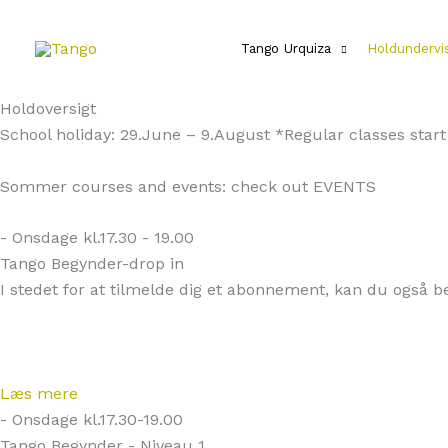
Gå
til
Tango Urquiza
Holdundervi
indholdet
Holdoversigt
School holiday: 29.June – 9.August *Regular classes star
Sommer courses and events: check out EVENTS
- Onsdage kl.17.30 - 19.00
Tango Begynder-drop in
I stedet for at tilmelde dig et abonnement, kan du også ben
Læs mere
- Onsdage kl.17.30-19.00
Tango Begynder - Niveau 1