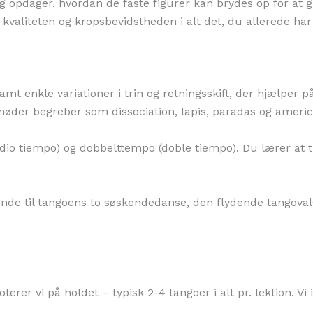
g opdager, hvordan de faste figurer kan brydes op for at gi
kvaliteten og kropsbevidstheden i alt det, du allerede har l
mt enkle variationer i trin og retningsskift, der hjælper p
der begreber som dissociation, lapis, paradas og americ
dio tiempo) og dobbelttempo (doble tiempo). Du lærer at ti
ende til tangoens to søskendedanse, den flydende tangova
roterer vi på holdet – typisk 2-4 tangoer i alt pr. lektion.