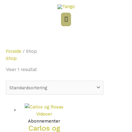
Gå
Hovedmenu
til
indholdet
Forside
/ Shop
Shop
Viser 1 resultat
Abonnementer
Carlos og